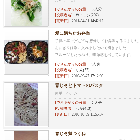
[できあがりの分量]
３人分
[投稿者名]
Ｗ・ヨシ(202)
[更新日]
2011-04-01 14:42:12
愛に満ちたお弁当
子供の喜ぶ(*^_^*)を想像してお弁当を作りました
おにぎりは別に入れましたので省きました。
フルーツもたっぷり、季節感を出しています。
[できあがりの分量]
3人前
[投稿者名]
りん(57)
[更新日]
2010-09-27 17:12:00
青じそとトマトのパスタ
簡単・ヘルシー！！
[できあがりの分量]
２人分
[投稿者名]
わか(413)
[更新日]
2010-10-09 11:56:37
青じそ鶏つくね