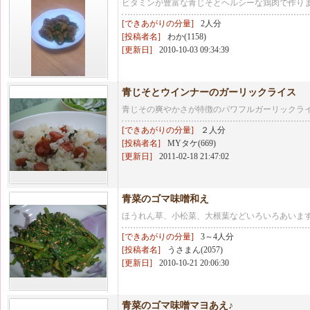
ビタミンが豊富な青じそとヘルシーな鶏肉で作り
[できあがりの分量]
2人分
[投稿者名]
わか(1158)
[更新日]
2010-10-03 09:34:39
青じそとウインナーのガーリックライス
青じその爽やかさが特徴のパワフルガーリックラ
[できあがりの分量]
２人分
[投稿者名]
MYタケ(669)
[更新日]
2011-02-18 21:47:02
青菜のゴマ味噌和え
ほうれん草、小松菜、大根葉などいろいろあいま
[できあがりの分量]
3～4人分
[投稿者名]
うさまん(2057)
[更新日]
2010-10-21 20:06:30
青菜のゴマ味噌マヨあえ♪