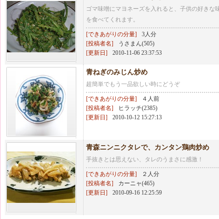
ゴマ味噌にマヨネーズを入れると、子供の好きな
を食べてくれます。
[できあがりの分量]
3人分
[投稿者名]
うさまん(505)
[更新日]
2010-11-06 23:37:53
青ねぎのみじん炒め
超簡単でもう一品欲しい時にどうぞ
[できあがりの分量]
４人前
[投稿者名]
ヒラッチ(2385)
[更新日]
2010-10-12 15:27:13
青森ニンニクタレで、カンタン鶏肉炒め
手抜きとは思えない、タレのうまさに感激！
[できあがりの分量]
２人分
[投稿者名]
カーニャ(465)
[更新日]
2010-09-16 12:25:59