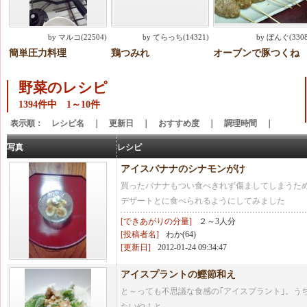
by マルコ(22504)
by てらっち(14321)
by ぼんぐ(3308
簡単圧力料理
鶏つみれ
オーブンで豚つくね
野菜のレシピ
1394件中 1～10件
表示順：
レシピ名
｜
更新日
｜
おすすめ度
｜
調理時間
｜
写真
レシピ
アイスバナナのシナモンがけ
買ったバナナもつい食べきれず傷ましてしまうた
デザートとに食べられるようにしてみました
[できあがりの分量]
２～3人分
[投稿者名]
わか(64)
[更新日]
2012-01-24 09:34:47
アイスプラントの鰹節和え
と～っても不思議な食感の｢アイスプラント｣。う
たいや！と。